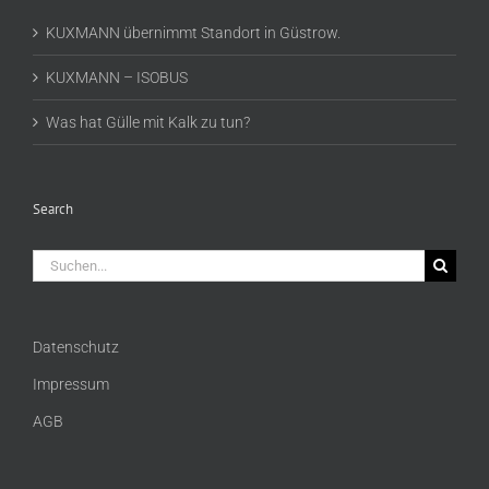
KUXMANN übernimmt Standort in Güstrow.
KUXMANN – ISOBUS
Was hat Gülle mit Kalk zu tun?
Search
Suche
nach:
Datenschutz
Impressum
AGB