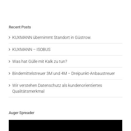
Recent Posts
KUXMANN übernimmt Standort in Güstrow.
KUXMANN – ISOBUS
Was hat Gülle mit Kalk zu tun?
Bindemittelstreuer 3M und 4M – Dreipunkt-Anbaustreuer
Wir verstehen Datenschutz als kundenorientiertes
Qualitätsmerkmal
Auger Spreader
Video-
Player