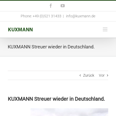
Zum
Facebook
YouTube
Inhalt
springen
Phone: +49 (0)521 31433
|
info@kuxmann.de
KUXMANN Streuer wieder in Deutschland.
Zurück
Vor
KUXMANN Streuer wieder in Deutschland.